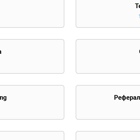
Т
й
а
й
ing
Реферал
й