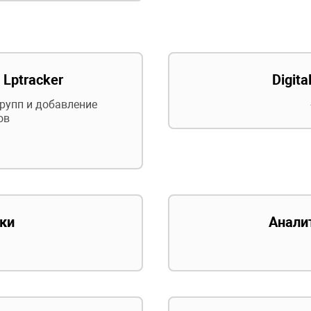
 Lptracker
Digit
групп и добавление
ов
ки
Анали