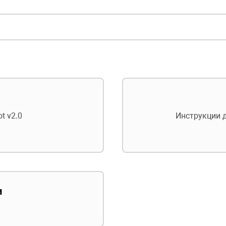
t v2.0
Инструкции д
й
и
й