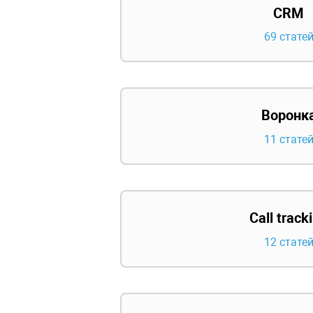
CRM
69 стате
Воронк
11 стате
Call track
12 стате