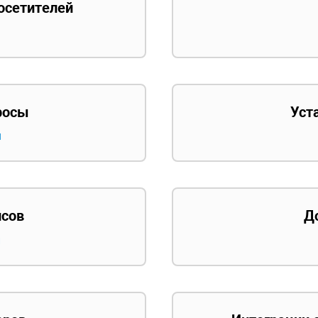
осетителей
росы
Уст
и
йсов
Д
й