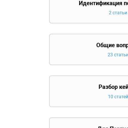
Идентификация п
2 статьи
Общие воп
23 стать
Разбор ке
10 стате