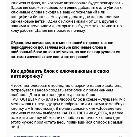
ключевых фраз, на которые автоворонка будет реагировать.
Здесь вы сможете
самостоятельно
добавлять или убирать
ключевые слова исходя из ваших пожеланий или
специфики бизнеса. Но лучше делать две параллельные
одинаковые ветки. Одна с ключевиками от LPT, другая с
вашими ключевиками, которые вы будете накапливать по
ходу работы. Далее вы поймёте почему.
Обращаем внимание, что мы со своей стороны так же
периодически добавляем новые ключевые слова в
шаблонный блок автоответчиков, но они не подгружаются
автоматически во все ваши автоворонки!
Как добавить блок с ключевиками в свою
автоворонку?
Чтобы использовать последнюю версию нашего шаблона,
потребуется заново создать этот блок с применением
шаблона. Для этого наведите курсор на блок
«АВТООТВЕТЧИК» или на любой блок в схеме «Слушаем IVR
меню» как в предыдущем изображении и нажмите зелёную
кнопку с + (плюсиком). В появившемся окне «Добавление
ключевых слов» выберете «АВТООТВЕТЧИКИ_REF», а далее
нажмите кнопку «Сохранить шаблон ключевых слов» (для
этого нужно пролистать весь появившийся список в самый
низ).