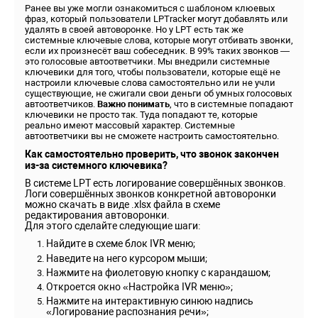
Ранее вы уже могли ознакомиться с шаблоном клюевых
фраз, который пользователи LPTracker могут добавлять или
удалять в своей автоворонке. Но у LPT есть так же
системные ключевые слова, которые могут отбивать звонки,
если их произнесёт ваш собеседник. В 99% таких звонков —
это голосовые автоответчики. Мы внедрили системные
ключевики для того, чтобы пользователи, которые ещё не
настроили ключевые слова самостоятельно или не учли
существующие, не сжигали свои деньги об умных голосовых
автоответчиков.
Важно понимать
, что в системные попадают
ключевики не просто так. Туда попадают те, которые
реально имеют массовый характер. Системные
автоответчики вы не сможете настроить самостоятельно.
Как самостоятельно проверить, что звонок закончен
из-за системного ключевика?
В системе LPT есть логирование совершённых звонков.
Логи совершённых звонков конкретной автоворонки
можно скачать в виде .xlsx файла в схеме
редактирования автоворонки.
Для этого сделайте следующие шаги:
Найдите в схеме блок IVR меню;
Наведите на него курсором мыши;
Нажмите на фиолетовую кнопку с карандашом;
Откроется окно «Настройка IVR меню»;
Нажмите на интерактивную синюю надпись
«Логирование распознания речи»;