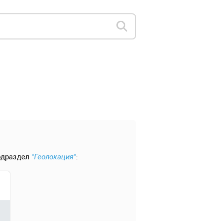
подраздел
"Геолокация"
: