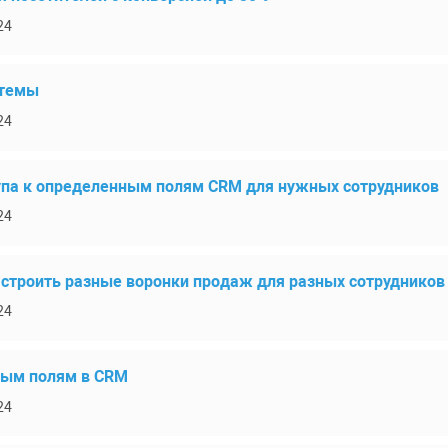
24
стемы
24
упа к определенным полям CRM для нужных сотрудников
24
строить разные воронки продаж для разных сотрудников
24
вым полям в CRM
24