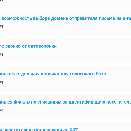
а возможность выбора домена отправителя письма на e-m
21
е звонка от автоворонки
21
вилась отдельная колонка для голосового бота
21
явился фильтр по списаниям за идентификацию посетител
24
 посетителей с конверсией до 30%